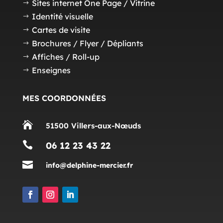
Sites internet One Page / Vitrine
$
Identité visuelle
$
Cartes de visite
$
Brochures / Flyer / Dépliants
$
Affiches / Roll-up
$
Enseignes
$
MES COORDONNÉES

51500 Villers-aux-Nœuds

06 12 23 43 22

info@delphine-mercier.fr