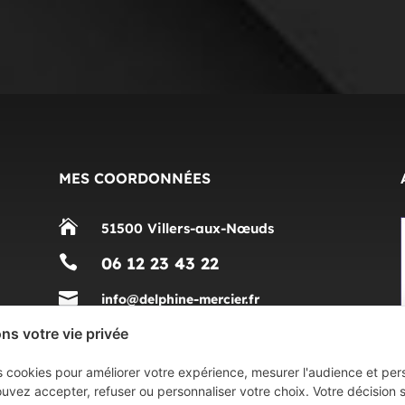
MES COORDONNÉES

51500 Villers-aux-Nœuds

06 12 23 43 22

info@delphine-mercier.fr
s votre vie privée
es cookies pour améliorer votre expérience, mesurer l'audience et pers
uvez accepter, refuser ou personnaliser votre choix. Votre décision