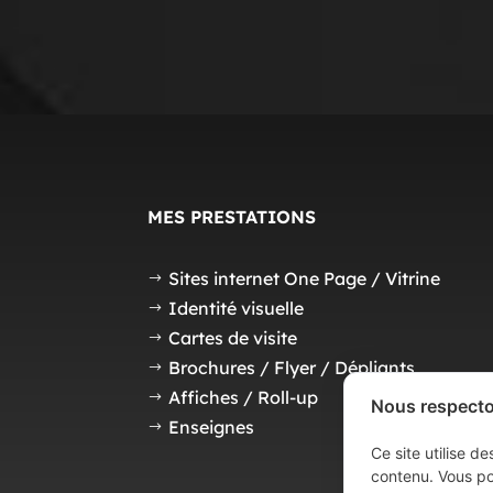
MES PRESTATIONS
Sites internet One Page / Vitrine
$
Identité visuelle
$
Cartes de visite
$
Brochures / Flyer / Dépliants
$
Affiches / Roll-up
$
Nous respecton
Enseignes
$
Ce site utilise d
contenu. Vous po