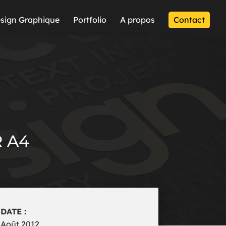
sign Graphique
Portfolio
A propos
Contact
 A4
DATE :
Août 2012